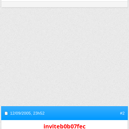
12/09/2005,
23h52
#2
inviteb0b07fec