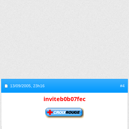
13/09/2005,
23h16
#4
inviteb0b07fec