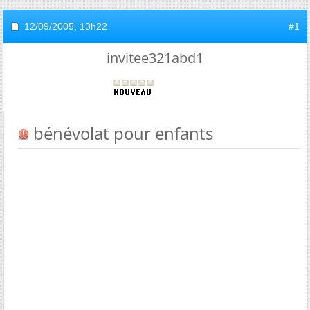
12/09/2005,
13h22
#1
invitee321abd1
bénévolat pour enfants