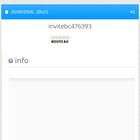
25/09/2006,
18h21
#1
invitebc476393
info