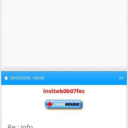
26/09/2006,
09h36
#2
inviteb0b07fec
Re : info