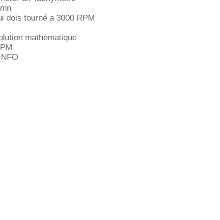
r/mn
ui dois tourné a 3000 RPM
solution mathématique
RPM
INFO