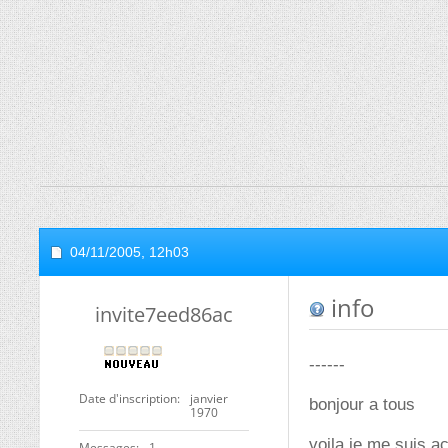
04/11/2005,
12h03
info
invite7eed86ac
------
Date d'inscription
janvier
bonjour a tous
1970
voila je me suis a
Messages
1