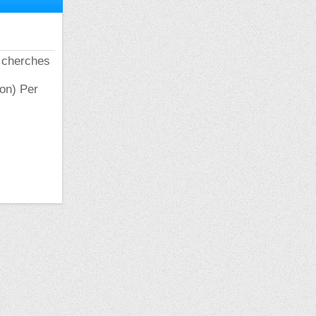
u cherches
ion) Per