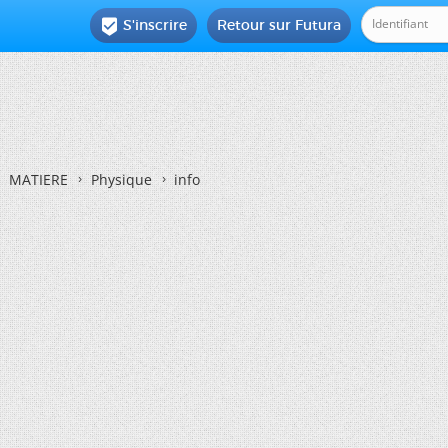
S'inscrire
Retour sur Futura

MATIERE
Physique
info