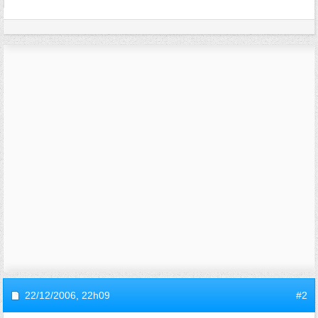
22/12/2006,
22h09
#2