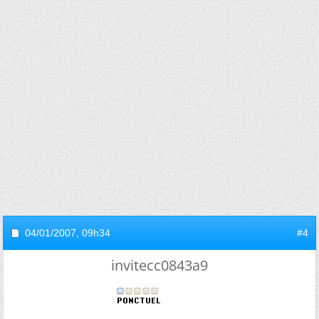
04/01/2007,
09h34
#4
invitecc0843a9