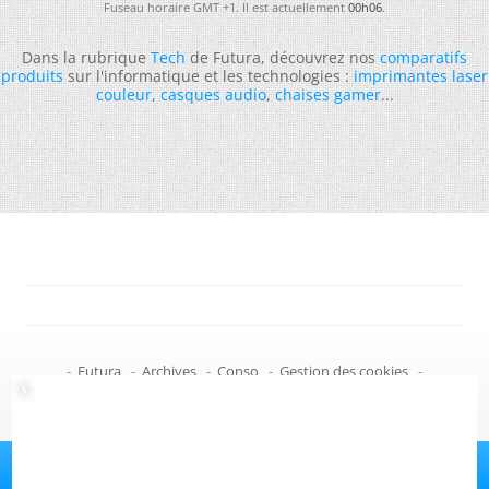
Fuseau horaire GMT +1. Il est actuellement
00h06
.
Dans la rubrique
Tech
de Futura, découvrez nos
comparatifs
produits
sur l'informatique et les technologies :
imprimantes laser
couleur
,
casques audio
,
chaises gamer
...
-
Futura
-
Archives
-
Conso
-
Gestion des cookies
-
Politique de confidentialité
-
Haut de page