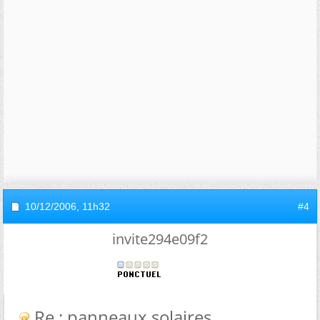
10/12/2006,
11h32
#4
invite294e09f2
Re : panneaux solaires