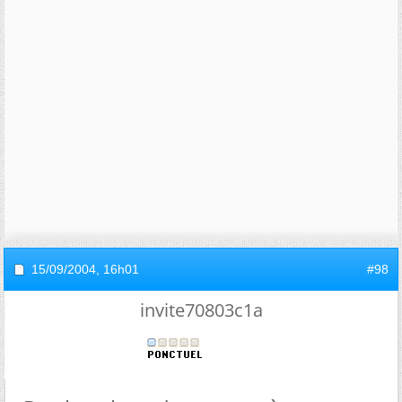
15/09/2004,
16h01
#98
invite70803c1a