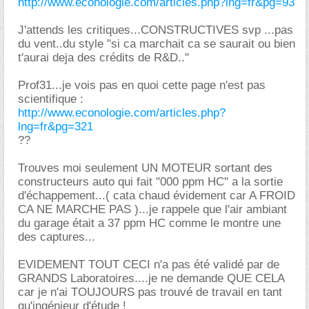
http://www.econologie.com/articles.php?lng=fr&pg=93
J'attends les critiques...CONSTRUCTIVES svp ...pas
du vent..du style "si ca marchait ca se saurait ou bien
t'aurai deja des crédits de R&D.."
Prof31...je vois pas en quoi cette page n'est pas
scientifique :
http://www.econologie.com/articles.php?
lng=fr&pg=321
??
Trouves moi seulement UN MOTEUR sortant des
constructeurs auto qui fait "000 ppm HC" a la sortie
d'échappement...( cata chaud évidement car A FROID
CA NE MARCHE PAS )...je rappele que l'air ambiant
du garage était a 37 ppm HC comme le montre une
des captures...
EVIDEMENT TOUT CECI n'a pas été validé par de
GRANDS Laboratoires....je ne demande QUE CELA
car je n'ai TOUJOURS pas trouvé de travail en tant
qu'ingénieur d'étude !