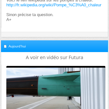
Voici le lien wikipédia sur les pompes à chaleur.
http://fr.wikipedia.org/wiki/Pompe_%C3%A0_chaleur
Sinon précise ta question.
A+
Aujourd'hui
A voir en vidéo sur Futura