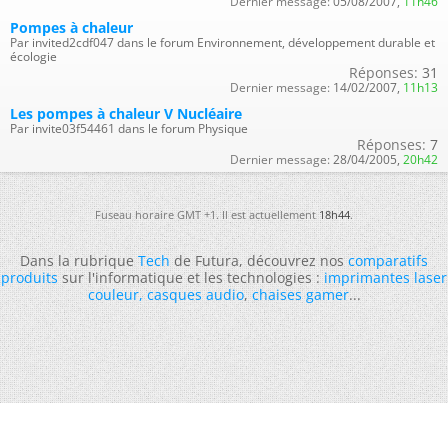
Dernier message:
05/08/2007,
11h46
Pompes à chaleur
Par invited2cdf047 dans le forum Environnement, développement durable et
écologie
Réponses:
31
Dernier message:
14/02/2007,
11h13
Les pompes à chaleur V Nucléaire
Par invite03f54461 dans le forum Physique
Réponses:
7
Dernier message:
28/04/2005,
20h42
Fuseau horaire GMT +1. Il est actuellement
18h44
.
Dans la rubrique
Tech
de Futura, découvrez nos
comparatifs
produits
sur l'informatique et les technologies :
imprimantes laser
couleur
,
casques audio
,
chaises gamer
...