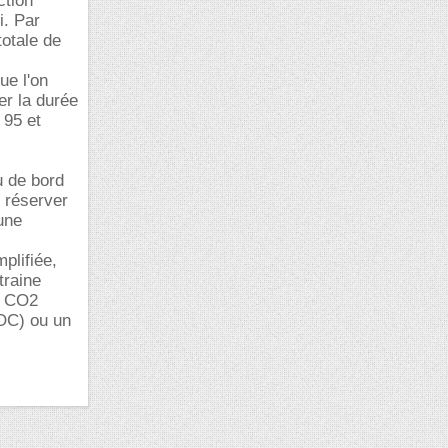
ction
i. Par
otale de
ue l'on
er la durée
 95 et
u de bord
r réserver
une
plifiée,
traine
e CO2
SOC) ou un