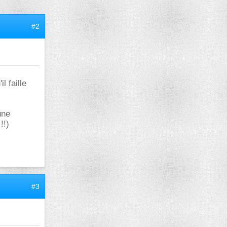
#2
l faille
une
!!)
#3