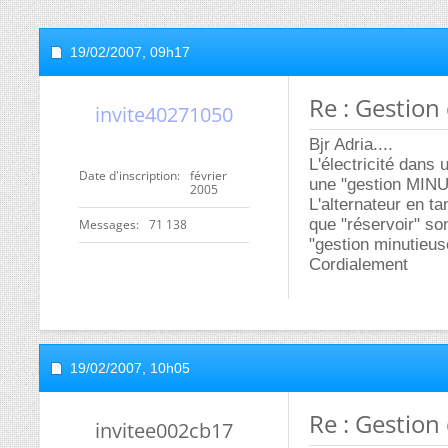
19/02/2007,
09h17
Re : Gestion 
invite40271050
Bjr Adria....
L'électricité dans u
Date d'inscription
février
une "gestion MINU
2005
L'alternateur en ta
que "réservoir" so
Messages
71 138
"gestion minutieuse
Cordialement
19/02/2007,
10h05
Re : Gestion 
invitee002cb17