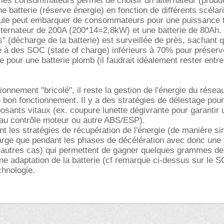
 les consommateurs permet de choisir un alternateur (produ
e batterie (réserve énergie) en fonction de différents scélari
ule peut embarquer de consommateurs pour une puissance t
lternateur de 200A (200*14=2,8kW) et une batterie de 80Ah.
" (décharge de la batterie) est surveillée de près, sachant q
 à des SOC (state of charge) inférieurs à 70% pour préserv
ie pour une batterie plomb (il faudrait idéalement rester entre
onnement "bricolé", il reste la gestion de l'énergie du résea
u bon fonctionnement. Il y a des stratégies de délestage pou
osants vitaux (ex. coupure lunette dégivrante pour garantir 
 au contrôle moteur ou autre ABS/ESP).
t les stratégies de récupération de l'énergie (de manière sim
harge que pendant les phases de décélération avec donc une 
 autres cas) qui permettent de gagner quelques grammes d
e adaptation de la batterie (cf remarque ci-dessus sur le 
hnologie.