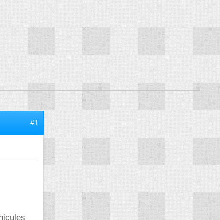
#1
hicules