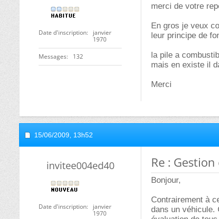
merci de votre re
En gros je veux con
Date d'inscription
janvier
leur principe de f
1970
la pile a combustib
Messages
132
mais en existe il 
Merci
15/06/2009,
13h52
Re : Gestion 
invitee004ed40
Bonjour,
Contrairement à ce 
Date d'inscription
janvier
dans un véhicule.
1970