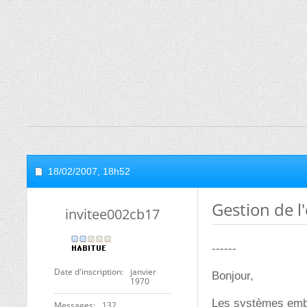
18/02/2007,
18h52
Gestion de l'
invitee002cb17
------
Date d'inscription
janvier
Bonjour,
1970
Les systèmes emba
Messages
132