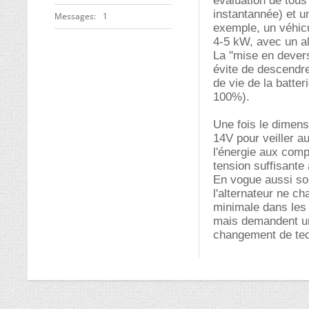
évaluation de tous
instantannée) et un
Messages
1
exemple, un véhic
4-5 kW, avec un a
La "mise en devers
évite de descendre
de vie de la batter
100%).
Une fois le dimensi
14V pour veiller a
l'énergie aux comp
tension suffisante
En vogue aussi son
l'alternateur ne c
minimale dans les
mais demandent un
changement de tec