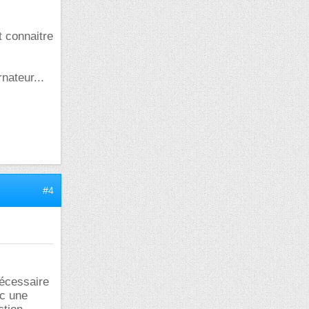
t connaitre
rnateur...
#4
nécessaire
c une