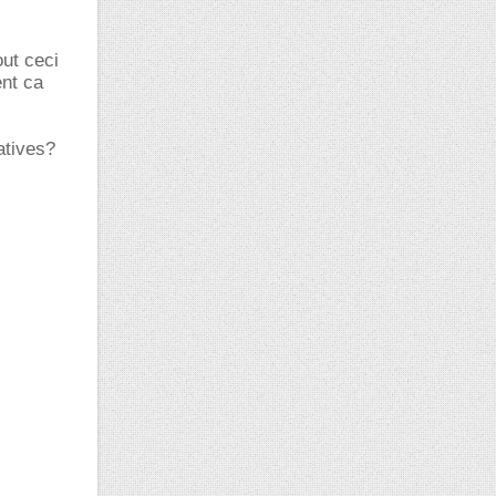
out ceci
ent ca
atives?