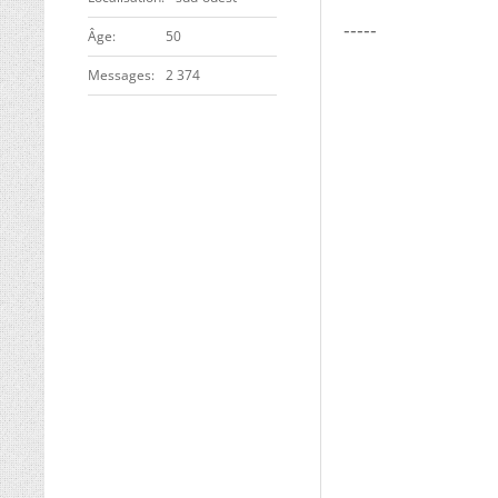
-----
ge
50
Messages
2 374