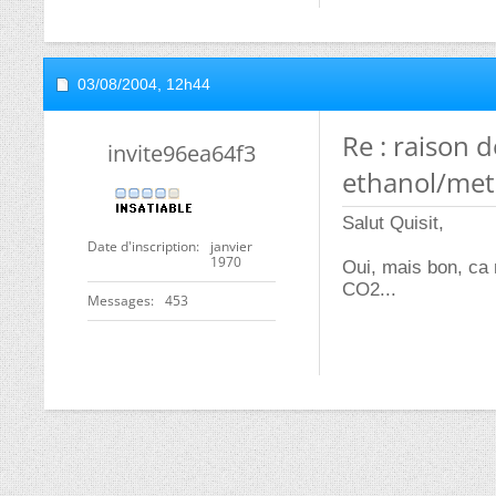
03/08/2004,
12h44
Re : raison d
invite96ea64f3
ethanol/met
Salut Quisit,
Date d'inscription
janvier
1970
Oui, mais bon, ca 
CO2...
Messages
453