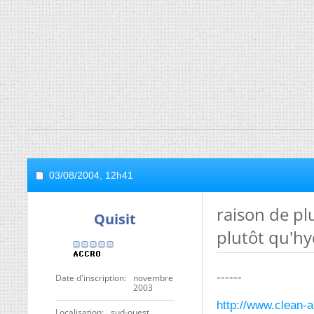
03/08/2004,
12h41
raison de pl
Quisit
plutôt qu'h
------
Date d'inscription
novembre
2003
http://www.clean-a
Localisation
sud-ouest