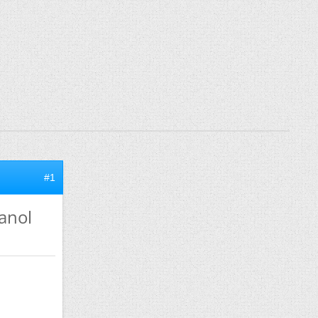
#1
hanol