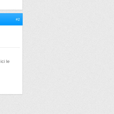
#2
ici le