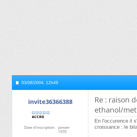
03/08/2004,
12h49
Re : raison d
invite36366388
ethanol/met
En l'occurence il s
croissance : le bil
Date d'inscription
janvier
1970