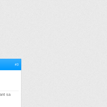
#3
rant sa