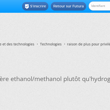
S'inscrire
Retour sur Futura

e et des technologies
Technologies
raison de plus pour privil
filière ethanol/methanol plutôt qu'hydr