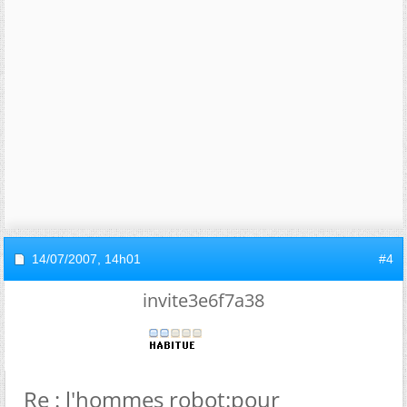
14/07/2007,
14h01
#4
invite3e6f7a38
Re : l'hommes robot:pour