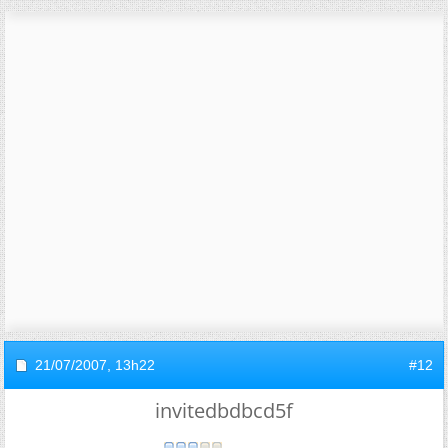
21/07/2007,
13h22
#12
invitedbdbcd5f