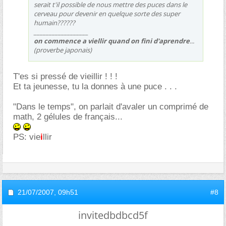
serait t'il possible de nous mettre des puces dans le
cerveau pour devenir en quelque sorte des super
humain??????
__________________
on commence a viellir quand on fini d'aprendre
...
(proverbe japonais)
T'es si pressé de vieillir ! ! !
Et ta jeunesse, tu la donnes à une puce . . .
"Dans le temps", on parlait d'avaler un comprimé de
math, 2 gélules de français...
PS: vie
i
llir
21/07/2007,
09h51
#8
invitedbdbcd5f