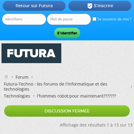
Retour sur Futura
S'inscrire

Se souvenir de moi ?
Forum
Futura-Techno : les forums de l'informatique et des
technologies
Technologies
l'hommes robot:pour maintenant???????
DISCUSSION FERMÉE
Affichage des résultats 1 à 13 sur 13