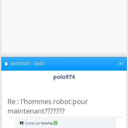
16/07/2007,
13h03
#7
polo974
Re : l'hommes robot:pour
maintenant???????
Envoyé par
hularing