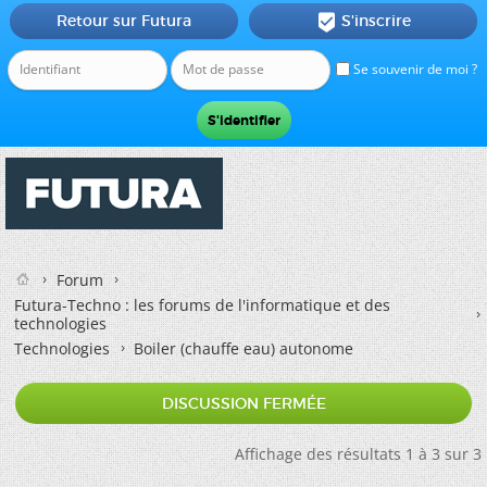
Retour sur Futura
S'inscrire

Se souvenir de moi ?
Forum
Futura-Techno : les forums de l'informatique et des
technologies
Technologies
Boiler (chauffe eau) autonome
DISCUSSION FERMÉE
Affichage des résultats 1 à 3 sur 3