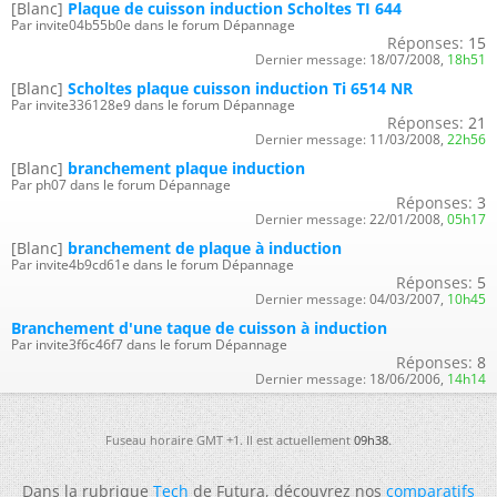
[Blanc]
Plaque de cuisson induction Scholtes TI 644
Par invite04b55b0e dans le forum Dépannage
Réponses:
15
Dernier message:
18/07/2008,
18h51
[Blanc]
Scholtes plaque cuisson induction Ti 6514 NR
Par invite336128e9 dans le forum Dépannage
Réponses:
21
Dernier message:
11/03/2008,
22h56
[Blanc]
branchement plaque induction
Par ph07 dans le forum Dépannage
Réponses:
3
Dernier message:
22/01/2008,
05h17
[Blanc]
branchement de plaque à induction
Par invite4b9cd61e dans le forum Dépannage
Réponses:
5
Dernier message:
04/03/2007,
10h45
Branchement d'une taque de cuisson à induction
Par invite3f6c46f7 dans le forum Dépannage
Réponses:
8
Dernier message:
18/06/2006,
14h14
Fuseau horaire GMT +1. Il est actuellement
09h38
.
Dans la rubrique
Tech
de Futura, découvrez nos
comparatifs