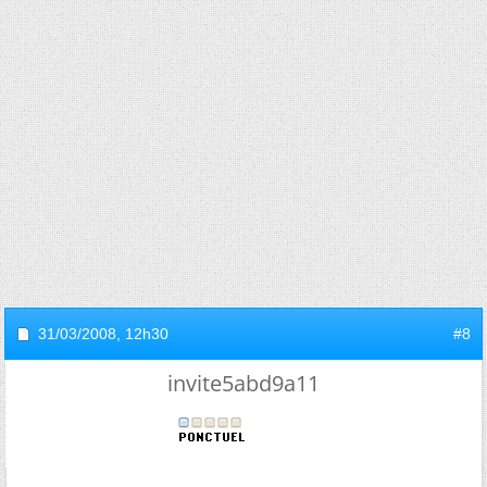
31/03/2008,
12h30
#8
invite5abd9a11