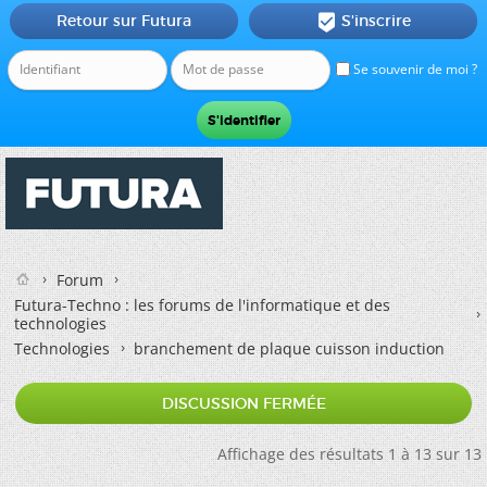
Retour sur Futura
S'inscrire

Se souvenir de moi ?
Forum
Futura-Techno : les forums de l'informatique et des
technologies
Technologies
branchement de plaque cuisson induction
DISCUSSION FERMÉE
Affichage des résultats 1 à 13 sur 13