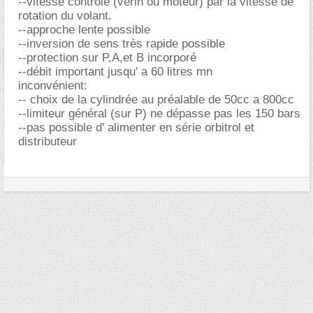
--vitesse contrôlé (vérin ou moteur) par la vitesse de
rotation du volant.
--approche lente possible
--inversion de sens très rapide possible
--protection sur P,A,et B incorporé
--débit important jusqu' a 60 litres mn
inconvénient:
-- choix de la cylindrée au préalable de 50cc a 800cc
--limiteur général (sur P) ne dépasse pas les 150 bars
--pas possible d' alimenter en série orbitrol et
distributeur