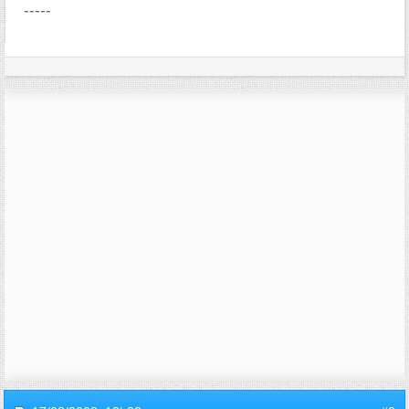
-----