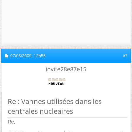
07/06/2009,
12h56
#7
invite28e87e15
Re : Vannes utilisées dans les
centrales nucleaires
Re,