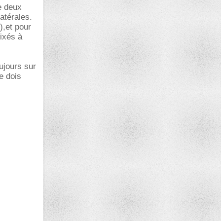
de deux
atérales.
),et pour
fixés à
ujours sur
je dois