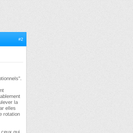
#2
tionnels".
nt
alablement
lever la
ar elles
 rotation
e ceux qui