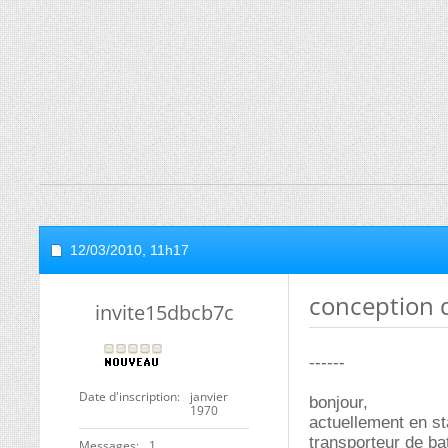
12/03/2010,
11h17
conception d
invite15dbcb7c
------
Date d'inscription
janvier
bonjour,
1970
actuellement en sta
transporteur de ba
Messages
1