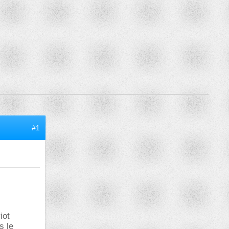
#1
iot
s le