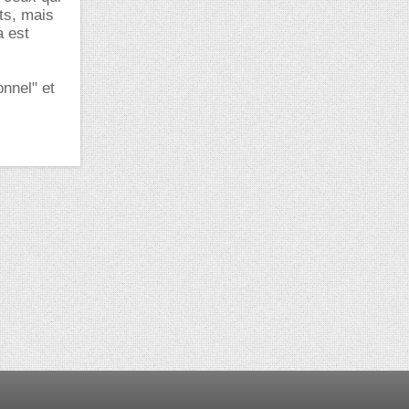
ts, mais
a est
onnel" et