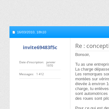
16/03/2010,
18h10
Re : concept
invite69483f5c
Bonsoir,
Date d'inscription
janvier
Tu as une entrepri
1970
La charge dépasse
Les remorques sont
Messages
1 412
montées sur vérins
élevée à environ 1
charge, tu enlèves 
sont automotrices 
des roues sont pil
Pour ce qui est de