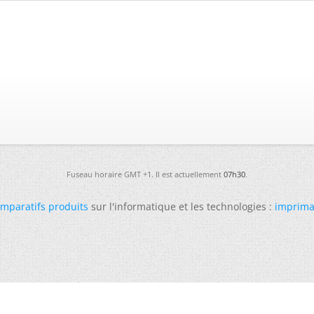
Fuseau horaire GMT +1. Il est actuellement
07h30
.
mparatifs produits
sur l'informatique et les technologies :
imprima