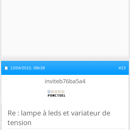
13/04/2010,
08h38
#13
inviteb76ba5a4
Re : lampe à leds et variateur de
tension