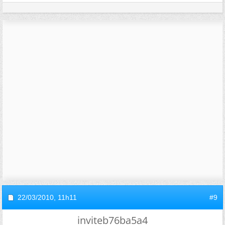
22/03/2010,
11h11
#9
inviteb76ba5a4