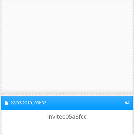
22/03/2010,
09h33
#4
invitee05a3fcc