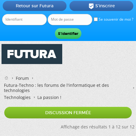
Retour sur Futura
S'inscrire

Se souvenir de moi ?
Forum
Futura-Techno : les forums de l'informatique et des
technologies
Technologies
La passion !
DISCUSSION FERMÉE
Affichage des résultats 1 à 12 sur 12