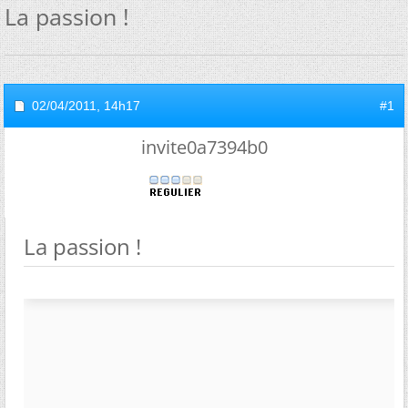
La passion !
02/04/2011,
14h17
#1
invite0a7394b0
La passion !