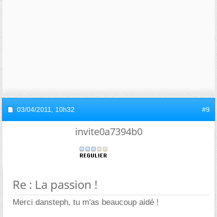
03/04/2011,
10h32
#9
invite0a7394b0
Re : La passion !
Merci dansteph, tu m'as beaucoup aidé !