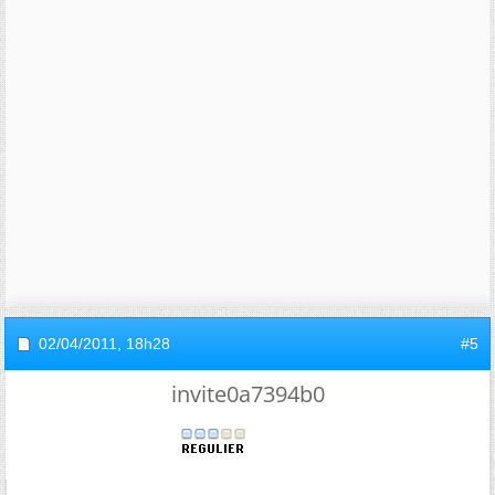
02/04/2011,
18h28
#5
invite0a7394b0