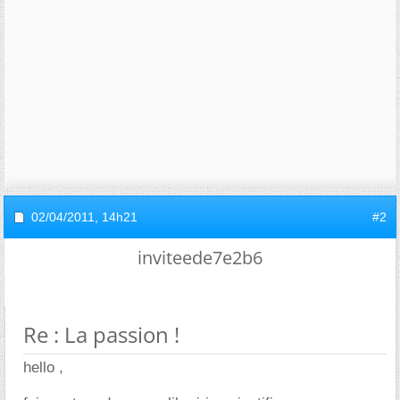
02/04/2011,
14h21
#2
inviteede7e2b6
Re : La passion !
hello ,