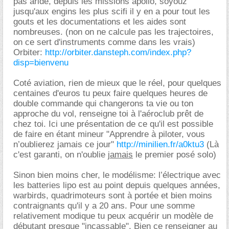
pas aride, depuis les missions apollo, soyouz
jusqu'aux engins les plus scifi il y en a pour tout les
gouts et les documentations et les aides sont
nombreuses. (non on ne calcule pas les trajectoires,
on ce sert d'instruments comme dans les vrais)
Orbiter:
http://orbiter.dansteph.com/index.php?
disp=bienvenu
Coté aviation, rien de mieux que le réel, pour quelques
centaines d'euros tu peux faire quelques heures de
double commande qui changerons ta vie ou ton
approche du vol, renseigne toi à l'aéroclub prêt de
chez toi. Ici une présentation de ce qu'il est possible
de faire en étant mineur "Apprendre à piloter, vous
n’oublierez jamais ce jour"
http://minilien.fr/a0ktu3
(Là
c'est garanti, on n'oublie
jamais
le premier posé solo)
Sinon bien moins cher, le modélisme: l’électrique avec
les batteries lipo est au point depuis quelques années,
warbirds, quadrimoteurs sont à portée et bien moins
contraignants qu'il y a 20 ans. Pour une somme
relativement modique tu peux acquérir un modèle de
débutant presque "incassable". Bien ce renseigner au