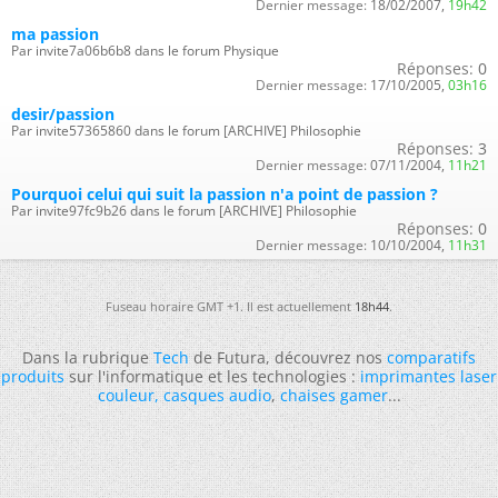
Dernier message:
18/02/2007,
19h42
ma passion
Par invite7a06b6b8 dans le forum Physique
Réponses:
0
Dernier message:
17/10/2005,
03h16
desir/passion
Par invite57365860 dans le forum [ARCHIVE] Philosophie
Réponses:
3
Dernier message:
07/11/2004,
11h21
Pourquoi celui qui suit la passion n'a point de passion ?
Par invite97fc9b26 dans le forum [ARCHIVE] Philosophie
Réponses:
0
Dernier message:
10/10/2004,
11h31
Fuseau horaire GMT +1. Il est actuellement
18h44
.
Dans la rubrique
Tech
de Futura, découvrez nos
comparatifs
produits
sur l'informatique et les technologies :
imprimantes laser
couleur
,
casques audio
,
chaises gamer
...