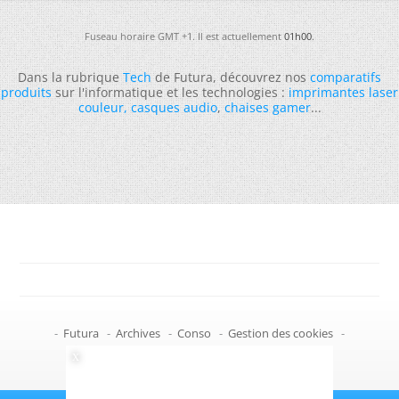
Fuseau horaire GMT +1. Il est actuellement
01h00
.
Dans la rubrique
Tech
de Futura, découvrez nos
comparatifs
produits
sur l'informatique et les technologies :
imprimantes laser
couleur
,
casques audio
,
chaises gamer
...
-
Futura
-
Archives
-
Conso
-
Gestion des cookies
-
Politique de confidentialité
-
Haut de page