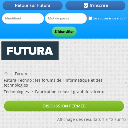
Retour sur Futura
S'inscrire

Se souvenir de moi ?
Forum
Futura-Techno : les forums de l'informatique et des
technologies
Technologies
Fabrication creuset graphite vitreux
DISCUSSION FERMÉE
Affichage des résultats 1 à 12 sur 12