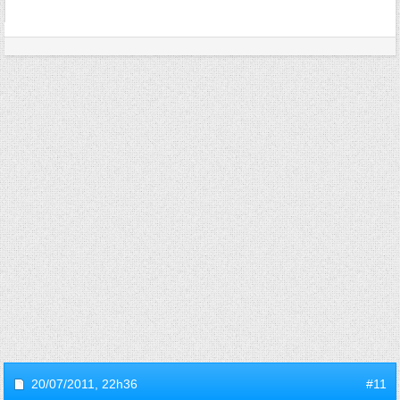
20/07/2011,
22h36
#11