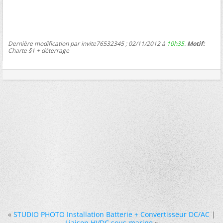
Dernière modification par invite76532345 ; 02/11/2012 à
10h35
.
Motif:
Charte §1 + déterrage
«
STUDIO PHOTO Installation Batterie + Convertisseur DC/AC
|
Liaison HVDC sous-marine
»