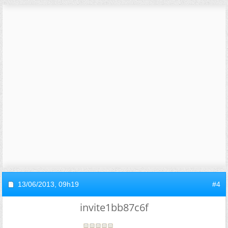
13/06/2013,
09h19
#4
invite1bb87c6f