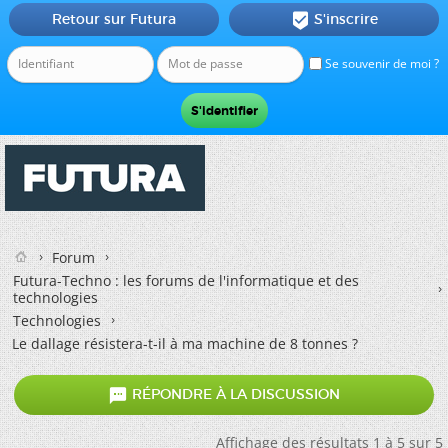
Retour sur Futura
S'inscrire

Se souvenir de moi ?
Forum
Futura-Techno : les forums de l'informatique et des
technologies
Technologies
Le dallage résistera-t-il à ma machine de 8 tonnes ?

RÉPONDRE À LA DISCUSSION
Affichage des résultats 1 à 5 sur 5