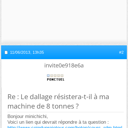
11/06/2013,
13h35
#2
invite0e918e6a
Re : Le dallage résistera-t-il à ma
machine de 8 tonnes ?
Bonjour minichichi,
Voici un lien qui devrait répondre à ta question :
http://www.coinduprojeteur.com/beton/cours_rdm.html