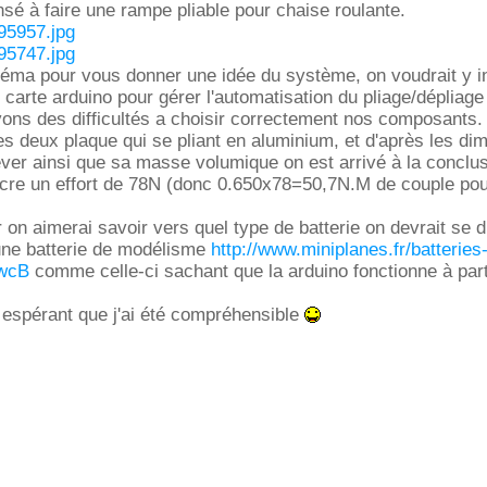
é à faire une rampe pliable pour chaise roulante.
5957.jpg
5747.jpg
héma pour vous donner une idée du système, on voudrait y i
 carte arduino pour gérer l'automatisation du pliage/dépliage
ons des difficultés a choisir correctement nos composants.
les deux plaque qui se pliant en aluminium, et d'après les di
ever ainsi que sa masse volumique on est arrivé à la conclus
ncre un effort de 78N (donc 0.650x78=50,7N.M de couple pou
on aimerai savoir vers quel type de batterie on devrait se di
une batterie de modélisme
http://www.miniplanes.fr/batteries
wcB
comme celle-ci sachant que la arduino fonctionne à part
 espérant que j'ai été compréhensible