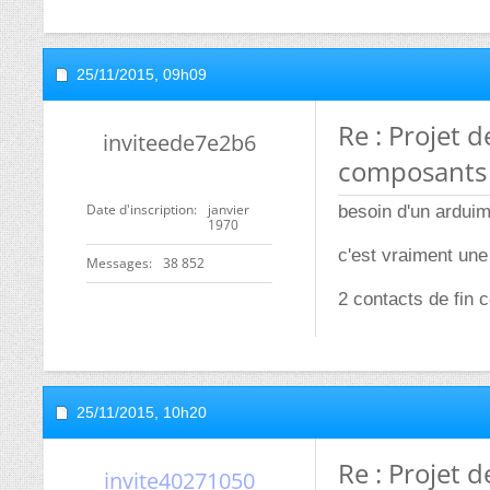
25/11/2015,
09h09
Re : Projet d
inviteede7e2b6
composants
Date d'inscription
janvier
besoin d'un ardui
1970
c'est vraiment une
Messages
38 852
2 contacts de fin c
25/11/2015,
10h20
Re : Projet d
invite40271050