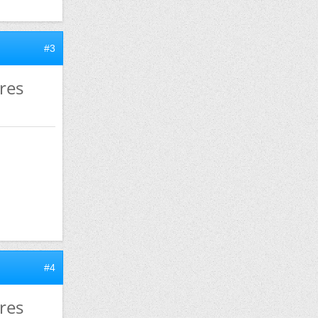
#3
tres
#4
tres