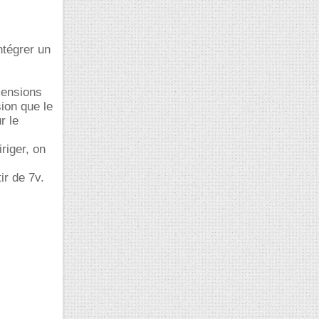
ntégrer un
mensions
ion que le
r le
riger, on
-
ir de 7v.