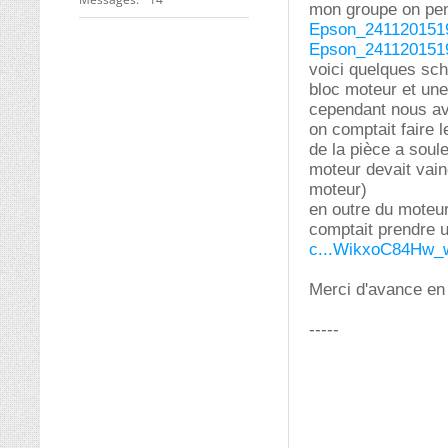
mon groupe on pens
Epson_2411201519
Epson_2411201519
voici quelques sc
bloc moteur et une
cependant nous av
on comptait faire 
de la pièce a soul
moteur devait vai
moteur)
en outre du moteur 
comptait prendre 
c...WikxoC84Hw_
Merci d'avance en
-----