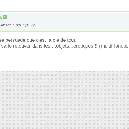
EL
uimachin pour ça ???
 persuade que c'est la clé de tout,
va le retouver dans les ...objets...erotiques !! (multif foncti