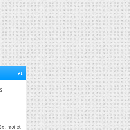
#1
s
née, moi et