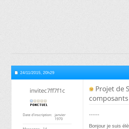
24/11/2015,
20h29
Projet de S
invitec7ff7f1c
composants
------
Date d'inscription
janvier
1970
Bonjour je suis élèv
Messages
14