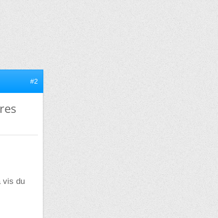
#2
tres
 vis du