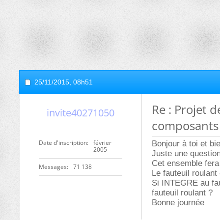
25/11/2015,
08h51
Re : Projet d
invite40271050
composants
Date d'inscription
février
Bonjour à toi et b
2005
Juste une question
Cet ensemble fera 
Messages
71 138
Le fauteuil roulant
Si INTEGRE au faut
fauteuil roulant ?
Bonne journée