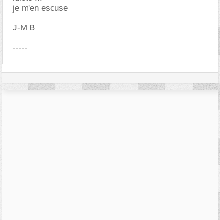
je m'en escuse
J-M B
-----