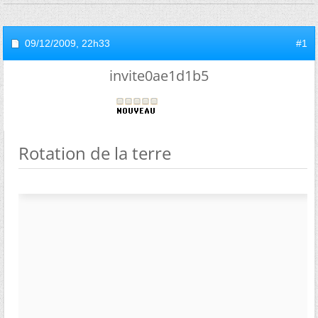
09/12/2009,
22h33
#1
invite0ae1d1b5
Rotation de la terre