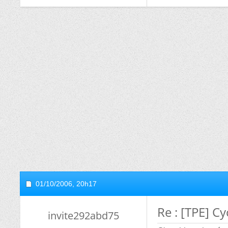
01/10/2006,
20h17
Re : [TPE] C
invite292abd75