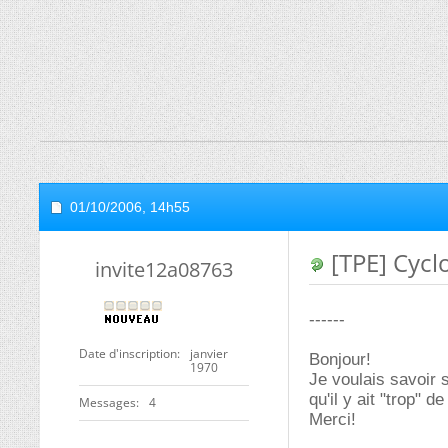
01/10/2006,
14h55
[TPE] Cycl
invite12a08763
------
Date d'inscription
janvier
Bonjour!
1970
Je voulais savoir 
qu'il y ait "trop" d
Messages
4
Merci!