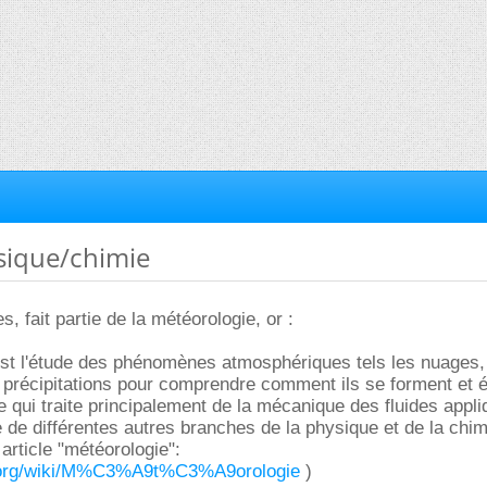
sique/chimie
s, fait partie de la météorologie, or :
est l'étude des phénomènes atmosphériques tels les nuages,
 précipitations pour comprendre comment ils se forment et é
e qui traite principalement de la mécanique des fluides appliq
e de différentes autres branches de la physique et de la chim
 article "météorologie":
ia.org/wiki/M%C3%A9t%C3%A9orologie
)