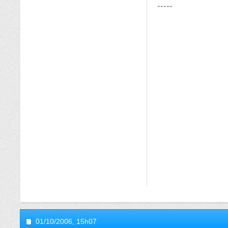
-----
01/10/2006,
15h07