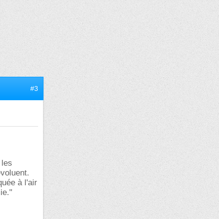
#3
 les
voluent.
uée à l'air
ie."