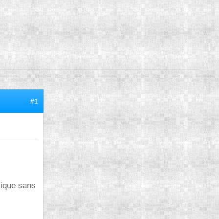
#1
sique sans