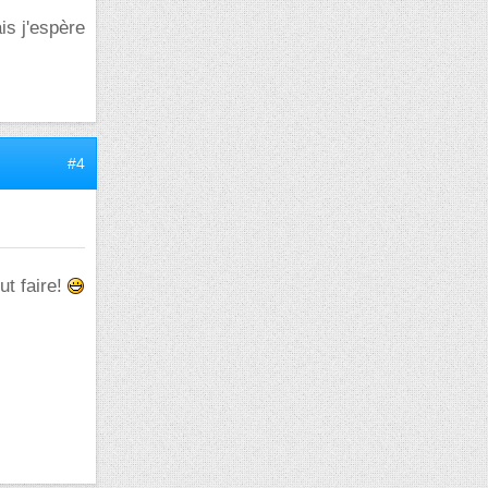
is j'espère
#4
ut faire!