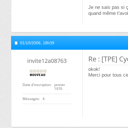
Je ne sais pas si ç
quand même t'avoir
01/10/2006,
18h39
Re : [TPE] C
invite12a08763
okok!
Merci pour tous c
Date d'inscription
janvier
1970
Messages
4