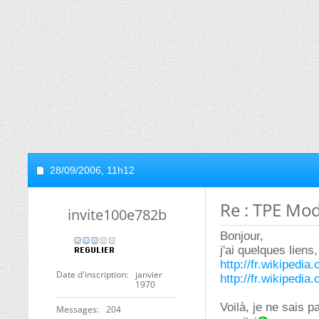
28/09/2006,
11h12
Re : TPE Mo
invite100e782b
Bonjour,
j'ai quelques liens,
http://fr.wikipedi
Date d'inscription
janvier
http://fr.wikipedia
1970
Voilà, je ne sais 
Messages
204