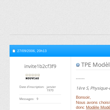
27/09/2006,
20h13
TPE Modèl
invite1b2cf3f9
------
Date d'inscription
janvier
1ère S, Physique
1970
Bonsoir,
Messages
9
Nous avons choisi 
donc
Modèle Modél