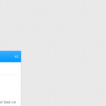
#2
st tout ce