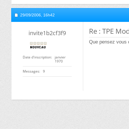
29/09/2006,
16h42
Re : TPE Mo
invite1b2cf3f9
Que pensez vous d
Date d'inscription
janvier
1970
Messages
9