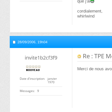
que j'ai
cordialement,
whirlwind
28/09/2006,
19h04
Re : TPE M
invite1b2cf3f9
Merci de nous avo
Date d'inscription
janvier
1970
Messages
9