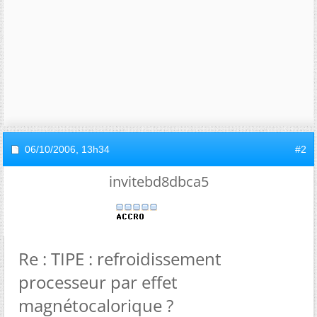
06/10/2006,
13h34
#2
invitebd8dbca5
Re : TIPE : refroidissement
processeur par effet
magnétocalorique ?