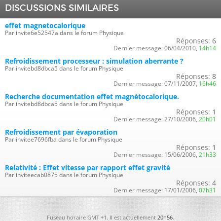
DISCUSSIONS SIMILAIRES
effet magnetocalorique
Par invite6e52547a dans le forum Physique
Réponses:
6
Dernier message:
06/04/2010,
14h14
Refroidissement processeur : simulation aberrante ?
Par invitebd8dbca5 dans le forum Physique
Réponses:
8
Dernier message:
07/11/2007,
16h46
Recherche documentation effet magnétocalorique.
Par invitebd8dbca5 dans le forum Physique
Réponses:
1
Dernier message:
27/10/2006,
20h01
Refroidissement par évaporation
Par invitee7696fba dans le forum Physique
Réponses:
1
Dernier message:
15/06/2006,
21h33
Relativité : Effet vitesse par rapport effet gravité
Par inviteecab0875 dans le forum Physique
Réponses:
4
Dernier message:
17/01/2006,
07h31
Fuseau horaire GMT +1. Il est actuellement
20h56
.