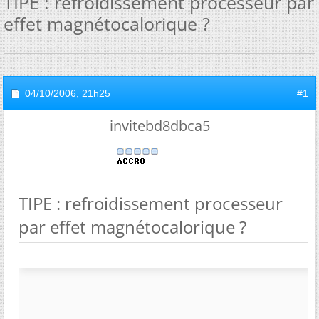
TIPE : refroidissement processeur par
effet magnétocalorique ?
04/10/2006,
21h25
#1
invitebd8dbca5
TIPE : refroidissement processeur
par effet magnétocalorique ?