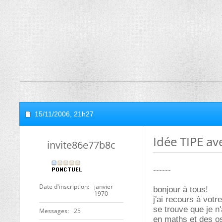
15/11/2006,
21h27
Idée TIPE av
invite86e77b8c
------
Date d'inscription
janvier
bonjour à tous!
1970
j'ai recours à votre
se trouve que je n
Messages
25
en maths et des os