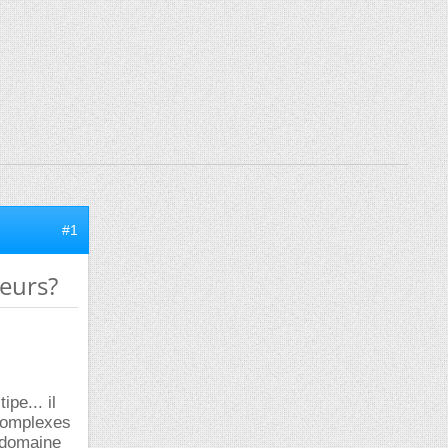
#1
teurs?
ipe... il
 complexes
e domaine