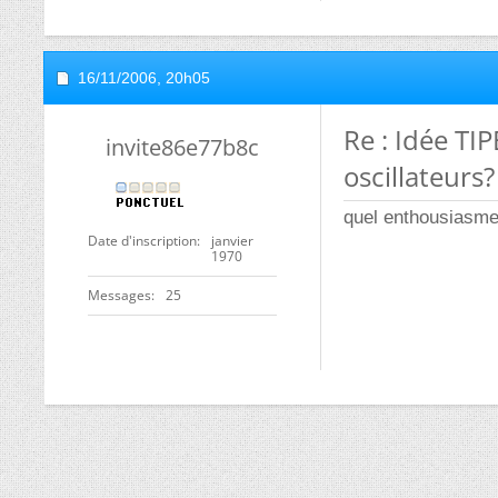
16/11/2006,
20h05
Re : Idée TI
invite86e77b8c
oscillateurs?
quel enthousiasme
Date d'inscription
janvier
1970
Messages
25