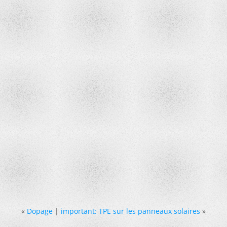
«
Dopage
|
important: TPE sur les panneaux solaires
»