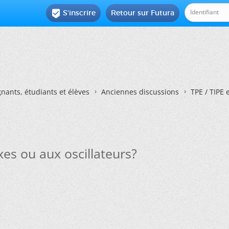
S'inscrire
Retour sur Futura

nants, étudiants et élèves
Anciennes discussions
TPE / TIPE 
es ou aux oscillateurs?