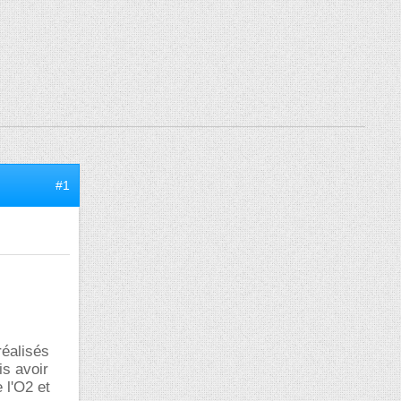
#1
réalisés
is avoir
 l'O2 et