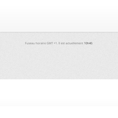
Fuseau horaire GMT +1. Il est actuellement
10h40
.
-
Futura
-
Archives
-
Conso
-