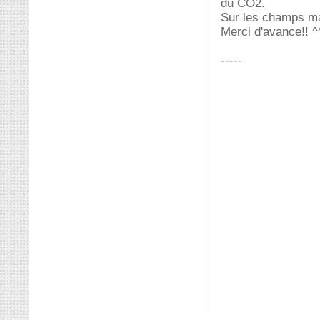
du CO2.
Sur les champs mag
Merci d'avance!! ^
-----