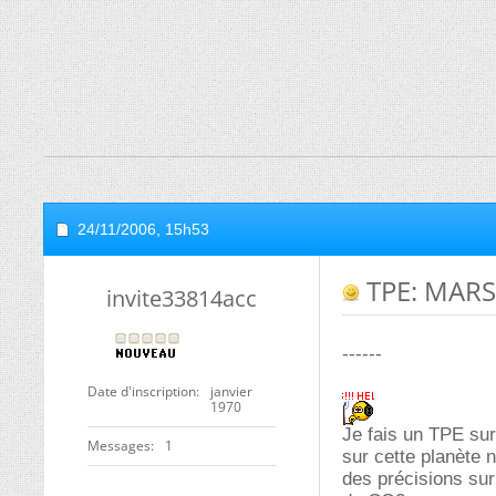
24/11/2006,
15h53
TPE: MARS 
invite33814acc
------
Date d'inscription
janvier
1970
Je fais un TPE sur
Messages
1
sur cette planète 
des précisions sur 