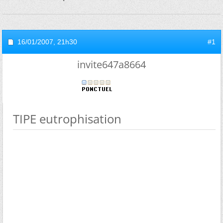
16/01/2007,
21h30
#1
invite647a8664
TIPE eutrophisation