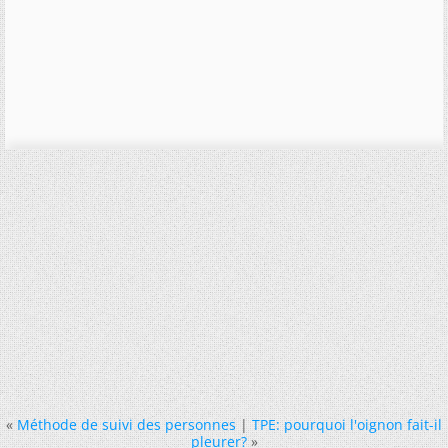
«
Méthode de suivi des personnes
|
TPE: pourquoi l'oignon fait-il
pleurer?
»