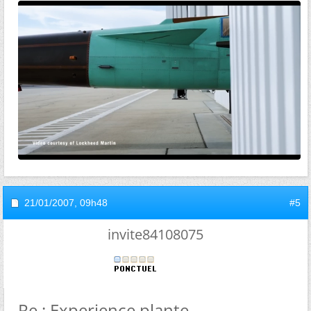
21/01/2007,
09h48
#5
invite84108075
Re : Experience plante