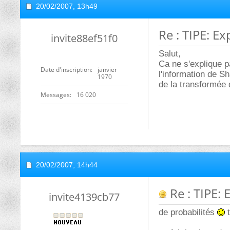
20/02/2007,
13h49
Re : TIPE: E
invite88ef51f0
Salut,
Ca ne s'explique pa
Date d'inscription
janvier
l'information de S
1970
de la transformée 
Messages
16 020
20/02/2007,
14h44
Re : TIPE:
invite4139cb77
de probabilités
t