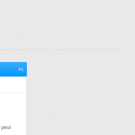
#1
 peut