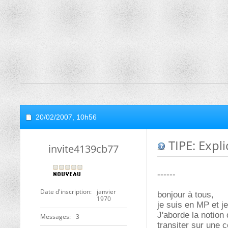
20/02/2007,
10h56
TIPE: Expl
invite4139cb77
------
Date d'inscription
janvier
bonjour à tous,
1970
je suis en MP et je
J'aborde la notion
Messages
3
transiter sur une