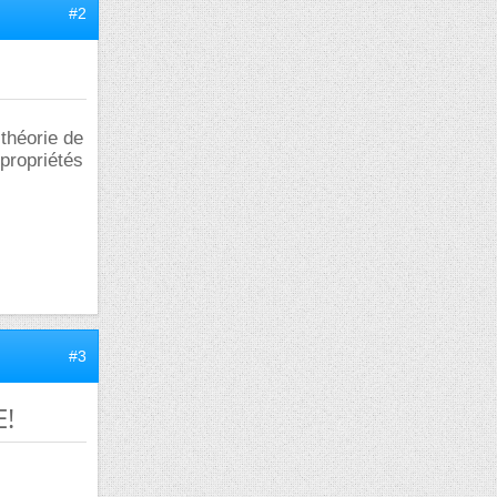
#2
 théorie de
propriétés
#3
E!