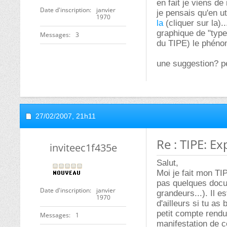
en fait je viens d
Date d'inscription
janvier
je pensais qu'en u
1970
la
(cliquer sur la)..
graphique de "type
Messages
3
du TIPE) le phéno
une suggestion? p
27/02/2007,
21h11
Re : TIPE: E
inviteec1f435e
Salut,
Moi je fait mon TIP
pas quelques docum
Date d'inscription
janvier
grandeurs...). Il e
1970
d'ailleurs si tu as
petit compte rendu 
Messages
1
manifestation de 