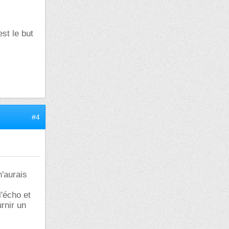
st le but
#4
n'aurais
l'écho et
urnir un