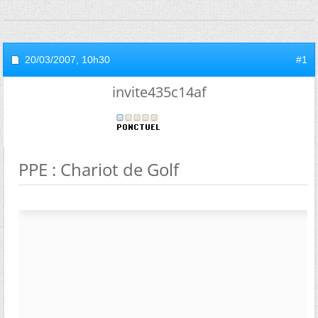
20/03/2007,
10h30
#1
invite435c14af
PPE : Chariot de Golf