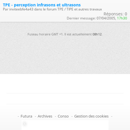
TPE - perception infrasons et ultrasons
Par inviteebfe4a43 dans le forum TPE / TIPE et autres travaux
Réponses:
0
Dernier message:
07/04/2005,
17h30
Fuseau horaire GMT +1. Il est actuellement
08h12
.
-
Futura
-
Archives
-
Conso
-
Gestion des cookies
-
Politique de confidentialité
-
Haut de page