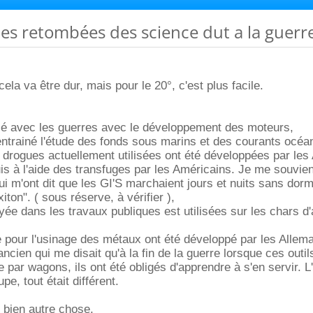
 les retombées des science dut a la guerr
cela va être dur, mais pour le 20°, c'est plus facile.
ollé avec les guerres avec le développement des moteurs,
entrainé l'étude des fonds sous marins et des courants océa
es drogues actuellement utilisées ont été développées par le
uis à l'aide des transfuges par les Américains. Je me souvie
i m'ont dit que les GI'S marchaient jours et nuits sans dormi
iton". ( sous réserve, à vérifier ),
oyée dans les travaux publiques est utilisées sur les chars d
re pour l'usinage des métaux ont été développé par les Allem
cien qui me disait qu'à la fin de la guerre lorsque ces outil
e par wagons, ils ont été obligés d'apprendre à s'en servir. L
pe, tout était différent.
t bien autre chose.