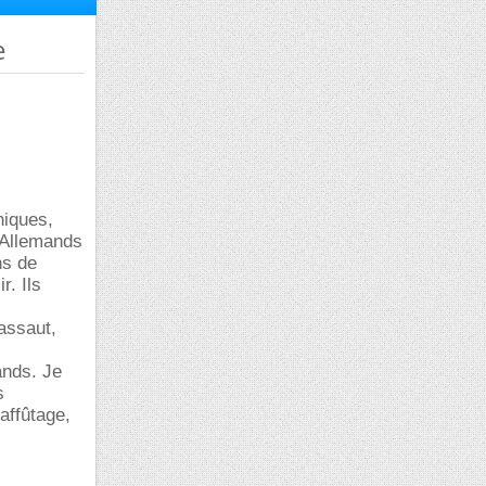
e
niques,
s Allemands
ns de
r. Ils
'assaut,
ands. Je
s
'affûtage,