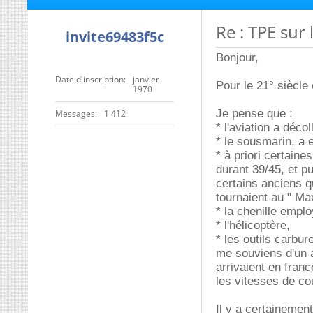
Re : TPE sur
invite69483f5c
Bonjour,
Date d'inscription
janvier
Pour le 21° siècle 
1970
Je pense que :
Messages
1 412
* l'aviation a déc
* le sousmarin, a 
* à priori certain
durant 39/45, et p
certains anciens qu
tournaient au " Max
* la chenille empl
* l'hélicoptère,
* les outils carbu
me souviens d'un an
arrivaient en franc
les vitesses de cou
Il y a certainemen