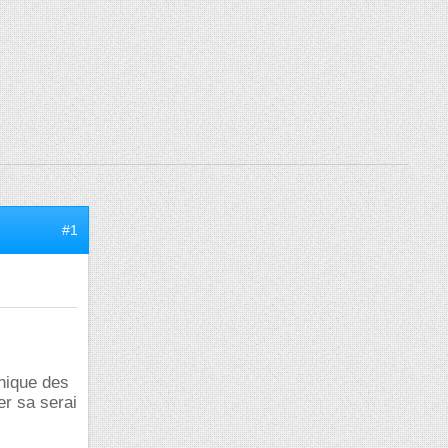
#1
hique des
r sa serai