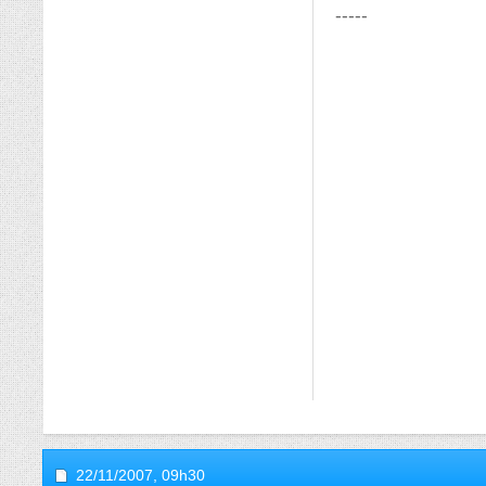
-----
22/11/2007,
09h30