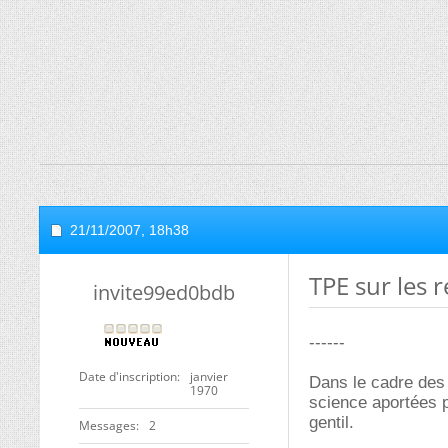
21/11/2007,
18h38
TPE sur les 
invite99ed0bdb
------
Date d'inscription
janvier
Dans le cadre des
1970
science aportées p
gentil.
Messages
2