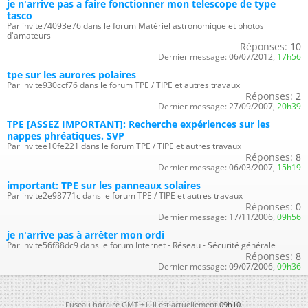
je n'arrive pas a faire fonctionner mon telescope de type
tasco
Par invite74093e76 dans le forum Matériel astronomique et photos
d'amateurs
Réponses:
10
Dernier message:
06/07/2012,
17h56
tpe sur les aurores polaires
Par invite930ccf76 dans le forum TPE / TIPE et autres travaux
Réponses:
2
Dernier message:
27/09/2007,
20h39
TPE [ASSEZ IMPORTANT]: Recherche expériences sur les
nappes phréatiques. SVP
Par invitee10fe221 dans le forum TPE / TIPE et autres travaux
Réponses:
8
Dernier message:
06/03/2007,
15h19
important: TPE sur les panneaux solaires
Par invite2e98771c dans le forum TPE / TIPE et autres travaux
Réponses:
0
Dernier message:
17/11/2006,
09h56
je n'arrive pas à arrêter mon ordi
Par invite56f88dc9 dans le forum Internet - Réseau - Sécurité générale
Réponses:
8
Dernier message:
09/07/2006,
09h36
Fuseau horaire GMT +1. Il est actuellement
09h10
.