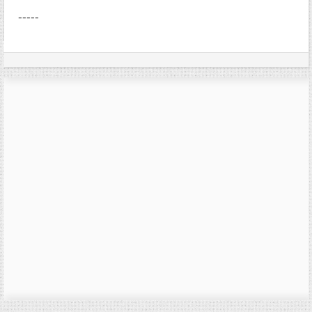
-----