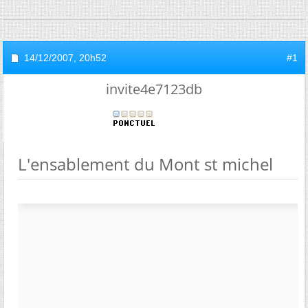
14/12/2007,
20h52
#1
invite4e7123db
L'ensablement du Mont st michel