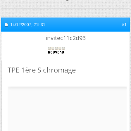
14/12/2007,
21h31
#1
invitec11c2d93
TPE 1ère S chromage