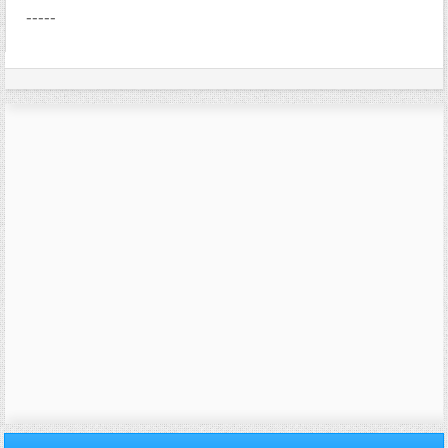
-----