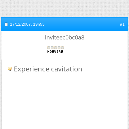
17/12/2007,
19h53
#1
inviteec0bc0a8
Experience cavitation