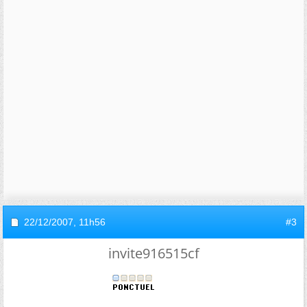
22/12/2007,
11h56
#3
invite916515cf