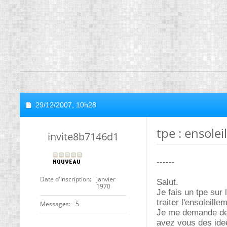
29/12/2007,
10h28
tpe : ensolei
invite8b7146d1
------
Date d'inscription
janvier
Salut.
1970
Je fais un tpe sur 
traiter l'ensoleille
Messages
5
Je me demande de 
avez vous des idee