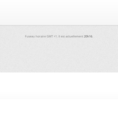
Fuseau horaire GMT +1. Il est actuellement
20h16
.
-
Futura
-
Archives
-
Conso
-