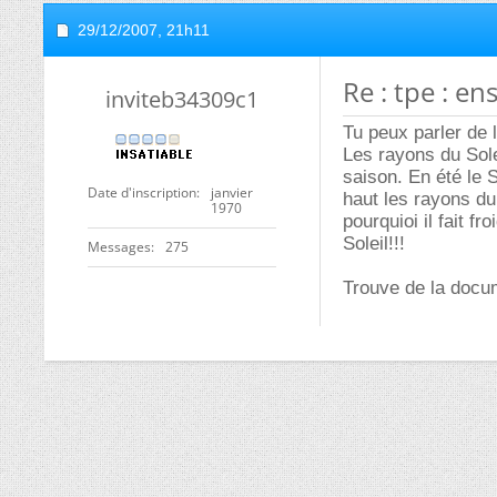
29/12/2007,
21h11
Re : tpe : en
inviteb34309c1
Tu peux parler de l
Les rayons du Solei
saison. En été le 
Date d'inscription
janvier
haut les rayons du 
1970
pourquioi il fait f
Soleil!!!
Messages
275
Trouve de la docum