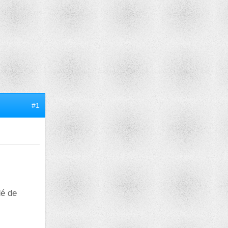
#1
dé de