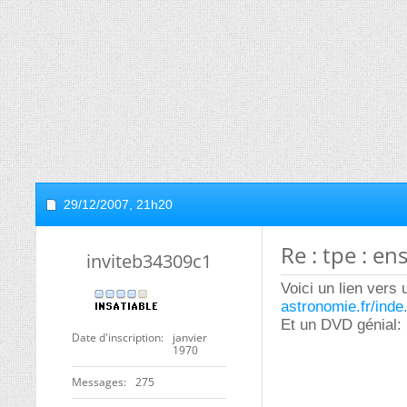
29/12/2007,
21h20
Re : tpe : en
inviteb34309c1
Voici un lien vers 
astronomie.fr/inde
Et un DVD génial:
Date d'inscription
janvier
1970
Messages
275