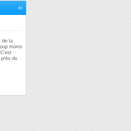
#2
t de la
ucoup moins
 C'est
s près du