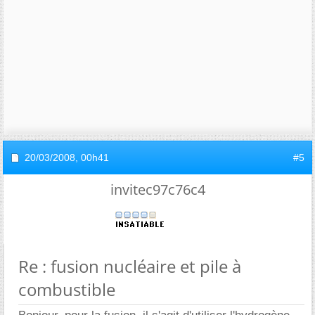
20/03/2008,
00h41
#5
invitec97c76c4
Re : fusion nucléaire et pile à
combustible