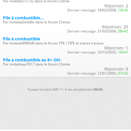
Par inviteb5c1c732 dans le forum Chimie
Réponses:
2
Dernier message:
18/02/2008,
10h36
Pile à combustible...
Par inviteba0a4d6e dans le forum Chimie
Réponses:
20
Dernier message:
31/03/2006,
08h42
Pile à combustible
Par inviteab9989d9 dans le forum TPE / TIPE et autres travaux
Réponses:
1
Dernier message:
10/10/2005,
10h47
Pile a combustible au K+ OH-
Par invite4aaa7617 dans le forum Chimie
Réponses:
0
Dernier message:
12/01/2005,
07h35
Fuseau horaire GMT +1. Il est actuellement
05h34
.