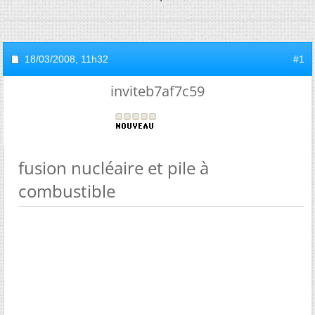
18/03/2008,
11h32
#1
inviteb7af7c59
fusion nucléaire et pile à
combustible