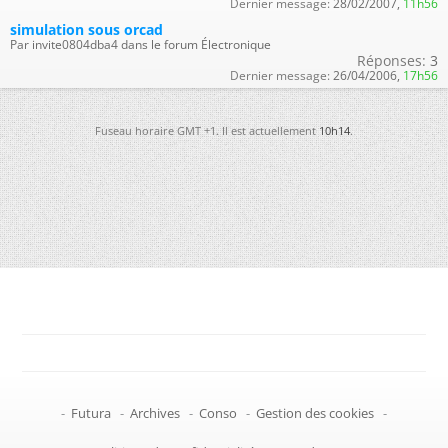
Dernier message:
28/02/2007,
11h56
simulation sous orcad
Par invite0804dba4 dans le forum Électronique
Réponses:
3
Dernier message:
26/04/2006,
17h56
Fuseau horaire GMT +1. Il est actuellement
10h14
.
-
Futura
-
Archives
-
Conso
-
Gestion des cookies
-