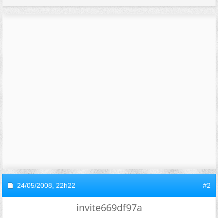
24/05/2008,
22h22
#2
invite669df97a