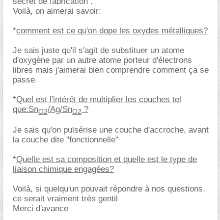
secret de fabrication .
Voilà, on aimerai savoir:
*
comment est ce qu'on dope les oxydes métalliques?
Je sais juste qu'il s'agit de substituer un atome
d'oxygène par un autre atome porteur d'électrons
libres mais j'aimerai bien comprendre comment ça se
passe.
*
Quel est l'intérêt de multiplier les couches tel
que:Sn
/Ag/Sn
?
O2
O2
Je sais qu'on pulsérise une couche d'accroche, avant
la couche dite "fonctionnelle"
*
Quelle est sa composition et quelle est le type de
liaison chimique engagées?
Voilà, si quelqu'un pouvait répondre à nos questions,
ce serait vraiment très gentil
Merci d'avance