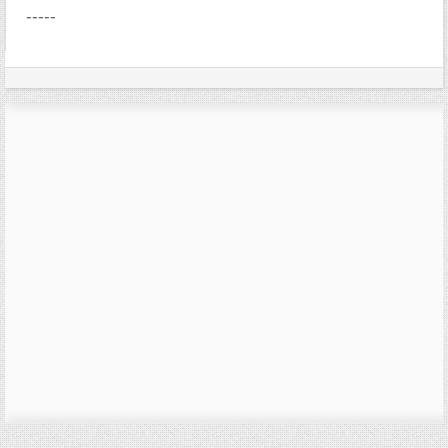
-----