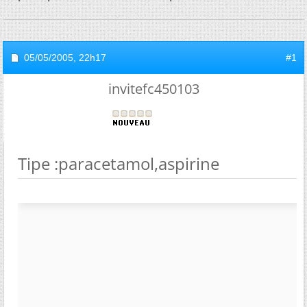
05/05/2005,
22h17
#1
invitefc450103
Tipe :paracetamol,aspirine