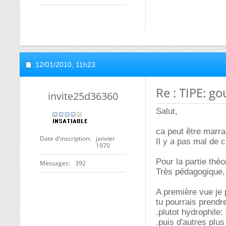
12/01/2010,
11h23
Re : TIPE: go
invite25d36360
Salut,
ca peut être marr
Date d'inscription
janvier
Il y a pas mal de c
1970
Pour la partie thé
Messages
392
Très pédagogique,
A première vue je 
tu pourrais prendre
.plutot hydrophile: 
.puis d'autres plu