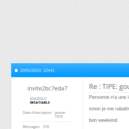
10/01/2010,
12h41
Re : TIPE: go
invite2bc7eda7
Personne n'a une i
sinon je me rabattr
Date d'inscription
janvier
1970
bon weekend
Messages
318