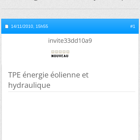
14/11/2010,
15h55
#1
invite33dd10a9
TPE énergie éolienne et
hydraulique