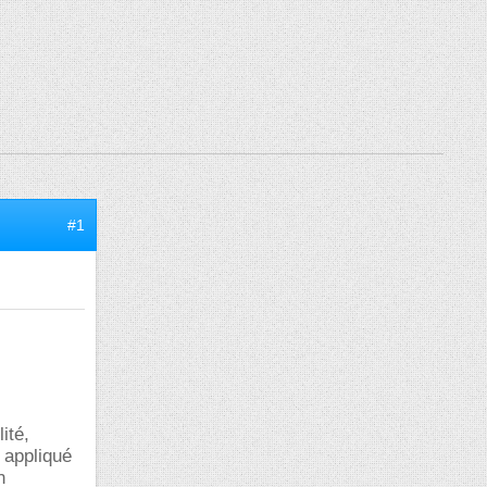
#1
ité,
 appliqué
n