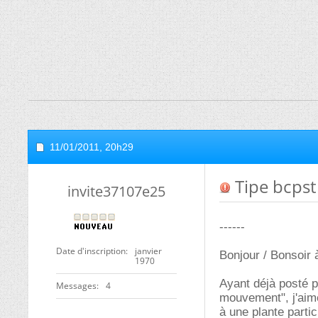
11/01/2011,
20h29
Tipe bcps
invite37107e25
------
Date d'inscription
janvier
Bonjour / Bonsoir 
1970
Ayant déjà posté 
Messages
4
mouvement", j'aime
à une plante partic