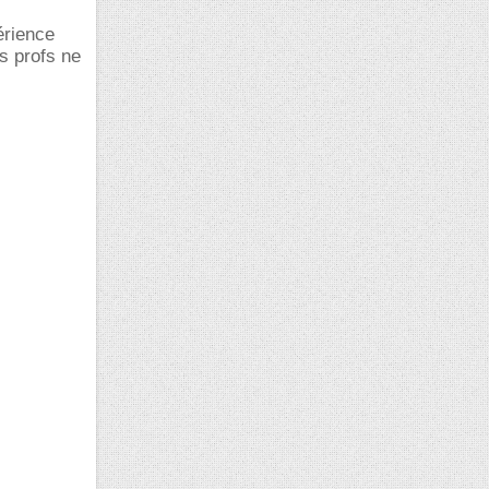
érience
s profs ne