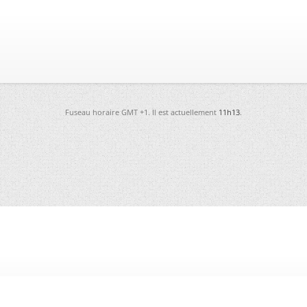
Fuseau horaire GMT +1. Il est actuellement
11h13
.
-
Futura
-
Archives
-
Conso
-