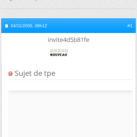
04/11/2005,
08h12
#1
invite4d5b81fe
Sujet de tpe