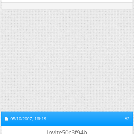
05/10/2007,
16h19
#2
invite50c3f94b