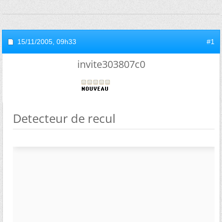
15/11/2005,
09h33
#1
invite303807c0
Detecteur de recul