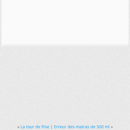
«
La tour de Pise
|
Erreur des matras de 500 ml
»