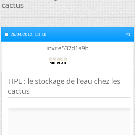
cactus
25/04/2012,
11h18
#1
invite537d1a9b
TIPE : le stockage de l'eau chez les
cactus