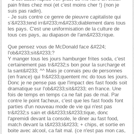
pain frites chez moi (et c'est moins cher !) (non je
suis pas radin).
- Je suis contre ce genre de pieuvre capitaliste qui
s'&#233;tend irr&#233;m&#233;diablement dans tous
les pays. C'est une uniformisation de la culture de
tous ces pays, au diapason de l'am&#233;rique.
Que pensez vous de McDonald face &#224;
l'ob&#233;sit&#233;?
Y manger tous les jours hamburger frites soda, c'est
certainement pas tr&#232;s bon pour la surcharge et
la sant&#233; ^^ Mais je connais peu de personnes
(en france) qui fr&#233;quentent mc do tous les jours.
Donc je ne pense pas que l'impact des fast foods soit
dramatique sur l'ob&#233;sit&#233; en france. Une
fois de temps en temps ca ne fait pas de mal. Par
contre le point facheux, c'est que les fast foods font
parties d'un nouveau mode de vie qui n'est pas
tr&#232;s sain et di&#233;t&#233;tique, donc
l'apremidi devant la console, le diner au fast food,
match devant la t&#233;l&#233; + chips, et sortie en
boite avec alcool, ca fait mal. (ce n'est pas mon cas,