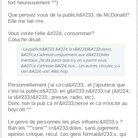
fort heureusement ^^)
Que pensez vous de la publicit&#233; de McDonald?
Elle me fait rire.
Vous insite t'elle &#224; consommer?
Coluche disait :
- La publicit&#233; &#224; la t&#233;l&#233;vision,
&#231;a s'adresse uniquement aux d&#233;biles
mentaux. J'le dis parce que si y en a parmi vous,
&#231;a s'adresse &#224; eux... Les autres, circulez, y a
rien &#224; voir. Allez hop.
Personnellement j'ai circul&#233;, et j'ajouterai que
c'est la publicit&#233; en g&#233;n&#233;ral (&#224;
la t&#233;l&#233;, presse, radio, etc).
Donc non la pub ca m'&#233;nerve et ca m'incite au
boycott ^^
Le genre de personnes les plus influenc&#233;s ?
Bah les """cons"" cr&#233;dules, sans jugement,
opinion critique, recul. Les gens format&#233;s, qui