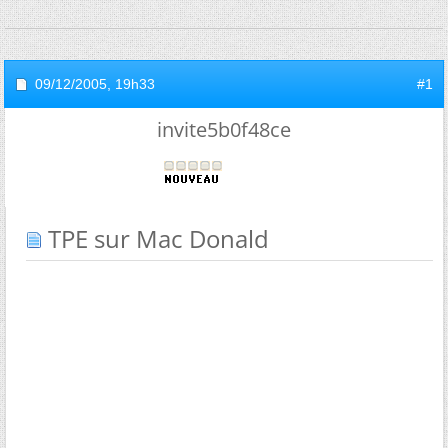
09/12/2005,
19h33
#1
invite5b0f48ce
TPE sur Mac Donald