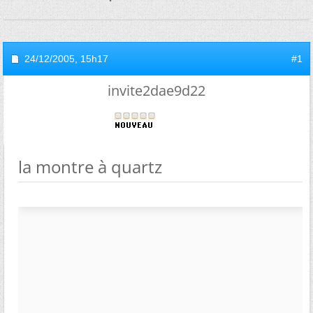
24/12/2005,
15h17
#1
invite2dae9d22
la montre à quartz