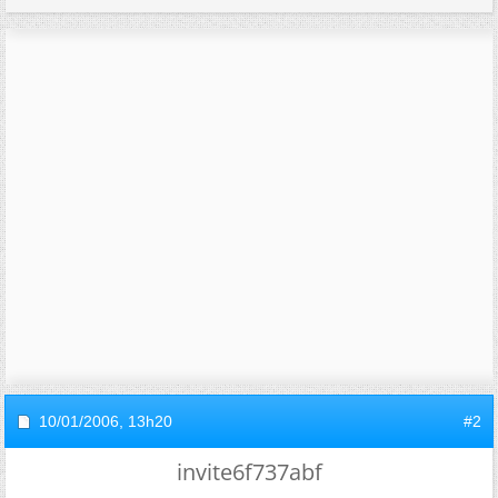
10/01/2006,
13h20
#2
invite6f737abf