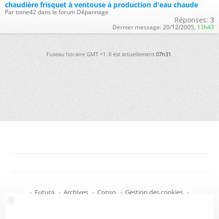
chaudière frisquet à ventouse à production d'eau chaude
Par toine42 dans le forum Dépannage
Réponses:
3
Dernier message:
20/12/2005,
11h43
Fuseau horaire GMT +1. Il est actuellement
07h31
.
-
Futura
-
Archives
-
Conso
-
Gestion des cookies
-
Politique de confidentialité
-
Haut de page