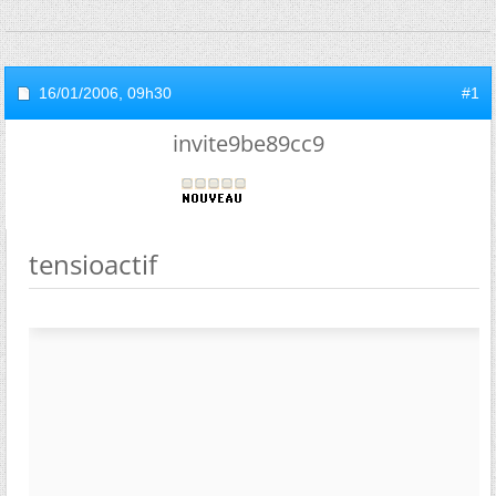
16/01/2006,
09h30
#1
invite9be89cc9
tensioactif